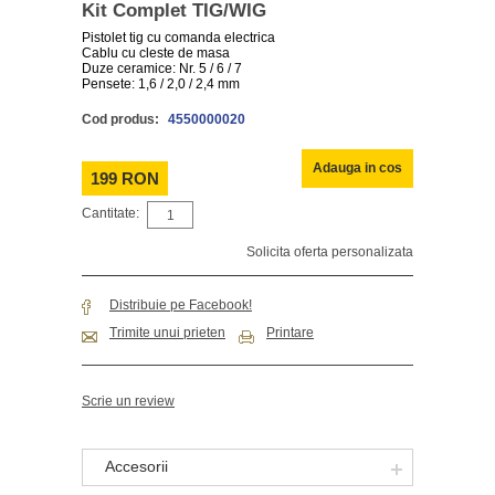
Kit Complet TIG/WIG
Pistolet tig cu comanda electrica
Cablu cu cleste de masa
Duze ceramice: Nr. 5 / 6 / 7
Pensete: 1,6 / 2,0 / 2,4 mm
Cod produs:
4550000020
Adauga in cos
199 RON
Cantitate:
Solicita oferta personalizata
Distribuie pe Facebook!
Trimite unui prieten
Printare
Scrie un review
Accesorii