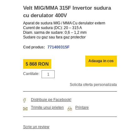
Velt MIG/MMA 315F Invertor sudura
cu derulator 400V
Aparat de sudura MIG / MMA Cu derulator extern
Curent de sudura (DC): 20 – 315 A
Diam. sarma de sudare: 0,6 – 1,2 mm
Sudare cu gaz sau fara gaz protector
Cod produs:
771400315F
Adauga in cos
5 868 RON
Cantitate:
Solicita oferta personalizata
Distribuie pe Facebook!
Trimite unui prieten
Printare
Scrie un review