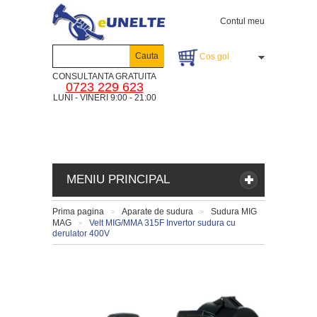
Contul meu
Cauta
Cos gol
CONSULTANTA GRATUITA
0723 229 623
LUNI - VINERI 9:00 - 21:00
MENIU PRINCIPAL
Prima pagina
Aparate de sudura
Sudura MIG
>
>
MAG
Velt MIG/MMA 315F Invertor sudura cu
>
derulator 400V