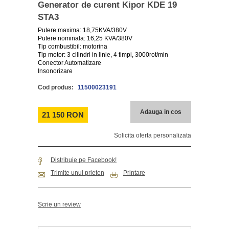
Generator de curent Kipor KDE 19
STA3
Putere maxima: 18,75KVA/380V
Putere nominala: 16,25 KVA/380V
Tip combustibil: motorina
Tip motor: 3 cilindri in linie, 4 timpi,
3000rot/min
Conector Automatizare
Insonorizare
Cod produs:
11500023191
Adauga in cos
21 150 RON
Solicita oferta personalizata
Distribuie pe Facebook!
Trimite unui prieten
Printare
Scrie un review