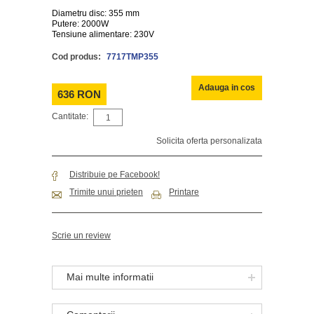
Diametru disc: 355 mm
Putere: 2000W
Tensiune alimentare: 230V
Cod produs:
7717TMP355
Adauga in cos
636 RON
Cantitate:
Solicita oferta personalizata
Distribuie pe Facebook!
Trimite unui prieten
Printare
Scrie un review
Mai multe informatii