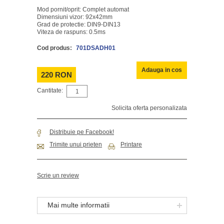
Mod pornit/oprit: Complet automat
Dimensiuni vizor: 92x42mm
Grad de protectie: DIN9-DIN13
Viteza de raspuns: 0.5ms
Cod produs:
701DSADH01
Adauga in cos
220 RON
Cantitate:
Solicita oferta personalizata
Distribuie pe Facebook!
Trimite unui prieten
Printare
Scrie un review
Mai multe informatii