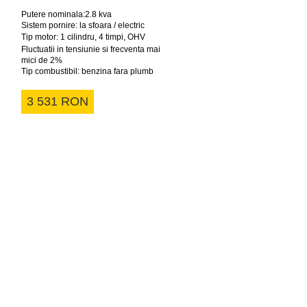
Putere nominala:2.8 kva
Sistem pornire: la sfoara / electric
Tip motor: 1 cilindru, 4 timpi, OHV
Fluctuatii in tensiunie si frecventa mai
mici de 2%
Tip combustibil: benzina fara plumb
3 531 RON