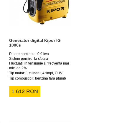
Generator digital Kipor IG
1000s
Putere nominala: 0.9 kva
Sistem pornire: la sfoara
Fluctuatii in tensiunie si frecventa mai
mici de 2%
Tip motor: 1 cilindru, 4 timpi, OHV
Tip combustibil: benzina fara plumb
1 612 RON