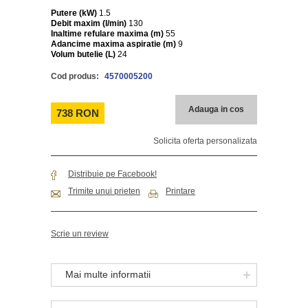
Putere (kW)
1.5
Debit maxim (l/min)
130
Inaltime refulare maxima (m)
55
Adancime maxima aspiratie (m)
9
Volum butelie (L)
24
Cod produs:
4570005200
Adauga in cos
738 RON
Solicita oferta personalizata
Distribuie pe Facebook!
Trimite unui prieten
Printare
Scrie un review
Mai multe informatii