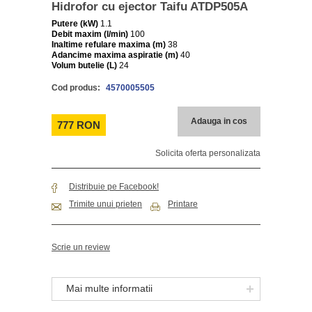
Hidrofor cu ejector Taifu ATDP505A
Putere (kW)
1.1
Debit maxim (l/min)
100
Inaltime refulare maxima (m)
38
Adancime maxima aspiratie (m)
40
Volum butelie (L)
24
Cod produs:
4570005505
Adauga in cos
777 RON
Solicita oferta personalizata
Distribuie pe Facebook!
Trimite unui prieten
Printare
Scrie un review
Mai multe informatii