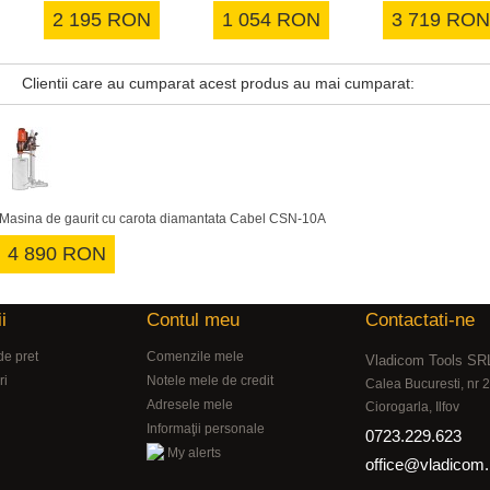
2 195 RON
1 054 RON
3 719 RON
Clientii care au cumparat acest produs au mai cumparat:
Masina de gaurit cu carota diamantata Cabel CSN-10A
4 890 RON
i
Contul meu
Contactati-ne
de pret
Comenzile mele
Vladicom Tools SR
ri
Notele mele de credit
Calea Bucuresti, nr
Adresele mele
Ciorogarla, Ilfov
Informaţii personale
0723.229.623
My alerts
office@vladicom.