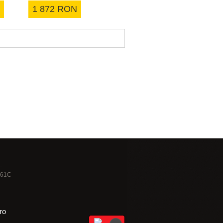
1 872 RON
2 695 RON
4 890 R
L
 261C
ro