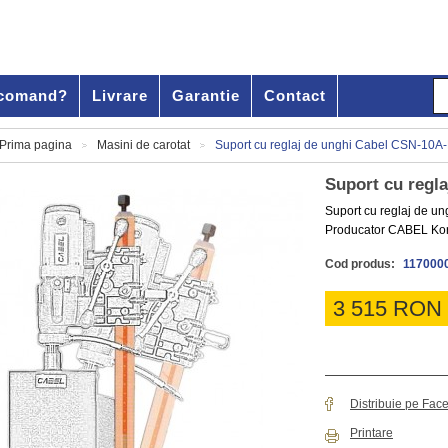
comand?
Livrare
Garantie
Contact
Prima pagina
Masini de carotat
Suport cu reglaj de unghi Cabel CSN-10A
>
>
Suport cu regl
Suport cu reglaj de 
Producator CABEL Ko
Cod produs:
117000
3 515 RON
Distribuie pe Fac
Printare