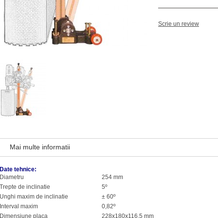
Scrie un review
Mai multe informatii
Date tehnice:
Diametru
254 mm
Trepte de inclinatie
5
º
Unghi maxim de inclinatie
±
60
º
Interval maxim
0,82
º
Dimensiune placa
228x180x116,5 mm