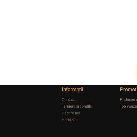
Informatii
Promoti
Contact
Reduceri 
Termeni si conditii
Top vanza
Despre noi
Harta site