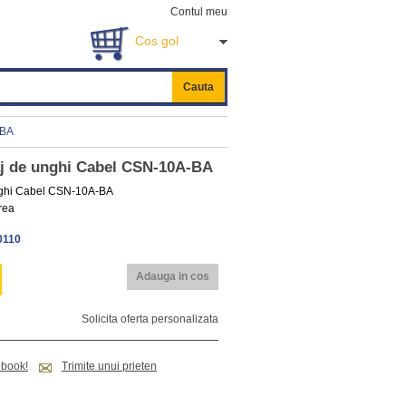
Contul meu
Cos gol
Cauta
-BA
aj de unghi Cabel CSN-10A-BA
unghi Cabel CSN-10A-BA
rea
0110
Adauga in cos
Solicita oferta personalizata
ebook!
Trimite unui prieten