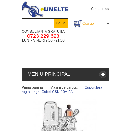
Contul meu
Cauta
Cos gol
CONSULTANTA GRATUITA
0723 229 623
LUNI - VINERI 9:00 - 21:00
MENIU PRINCIPAL
Prima pagina
Masini de carotat
Suport fara
>
>
reglaj unghi Cabel CSN-10A-BN