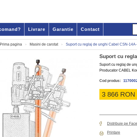
comand?
Livrare
Garantie
Contact
Prima pagina
Masini de carotat
Suport cu reglaj de unghi Cabel CSN-14A
>
>
Suport cu regl
Suport cu reglaj de 
Producator CABEL K
Cod produs:
117000
3 866 RON
Distribuie pe Fac
Printare