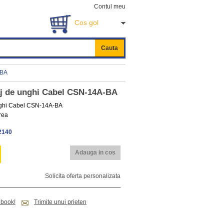
Contul meu
Cos gol
Cauta
-BA
aj de unghi Cabel CSN-14A-BA
unghi Cabel CSN-14A-BA
orea
2140
Adauga in cos
Solicita oferta personalizata
ebook!
Trimite unui prieten