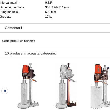
Interval maxim
0,82
º
Dimensiune placa
300x194x114 mm
Lungime utila
600 mm
Greutate
17 kg
Comentarii
Scrie primul un review !
10 produse in aceasta categorie: