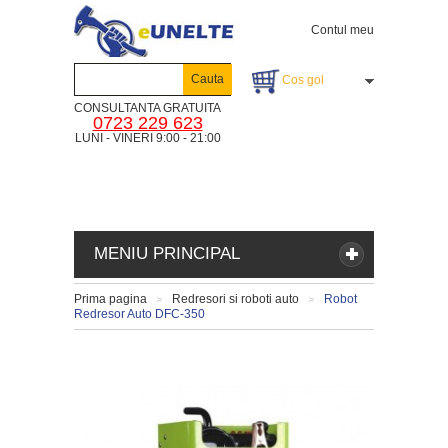
Contul meu
Cauta
Cos gol
CONSULTANTA GRATUITA
0723 229 623
LUNI - VINERI 9:00 - 21:00
MENIU PRINCIPAL
Prima pagina
Redresori si roboti auto
Robot
>
>
Redresor Auto DFC-350