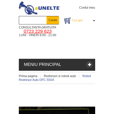
Contul meu
Cauta
Cos gol
CONSULTANTA GRATUITA
0723 229 623
LUNI - VINERI 9:00 - 21:00
MENIU PRINCIPAL
Prima pagina
Redresori si roboti auto
Robot
>
>
Redresor Auto DFC-550A