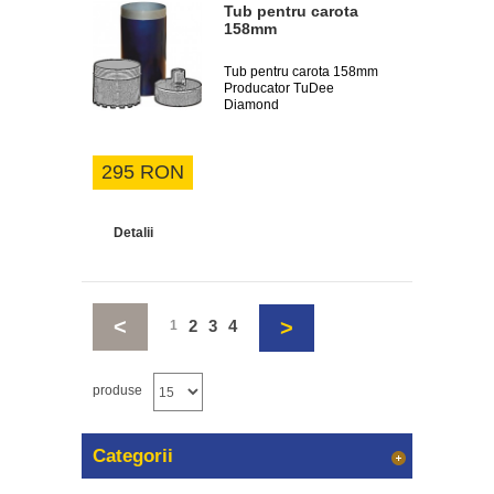
Tub pentru carota
158mm
Tub pentru carota 158mm
Producator TuDee
Diamond
295 RON
Detalii
<
>
2
3
4
1
produse
Categorii