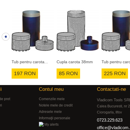
Tub pentru carota...
Cupla carota 38mm
Tub pentru caro
197 RON
85 RON
225 RON
i
Contul meu
Contactati-ne
de pret
Comenzile mele
Vladicom Tools SR
ri
Notele mele de credit
Calea Bucuresti, nr
Adresele mele
Ciorogarla, Ilfov
Informaţii personale
0723.229.623
My alerts
office@vladicom.