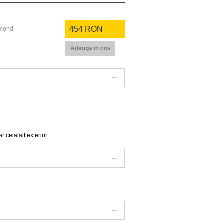
454 RON
iamond
Adauga in cos
Out of stock
r celalalt exterior