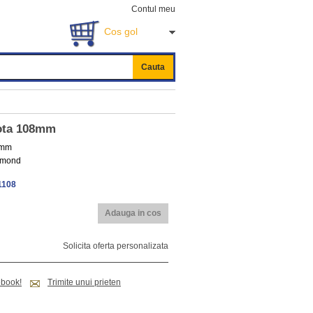
Contul meu
Cos gol
Cauta
rota 108mm
8mm
iamond
1108
Adauga in cos
Solicita oferta personalizata
ebook!
Trimite unui prieten