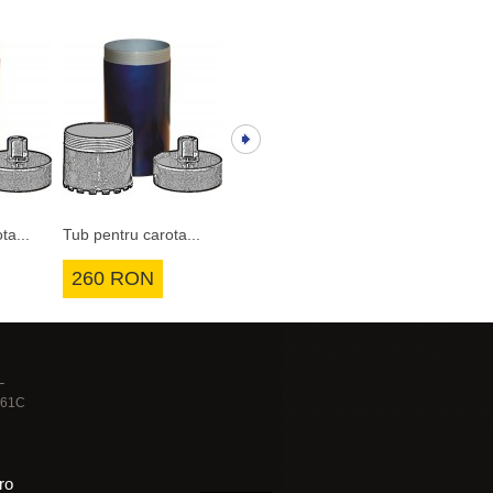
ta...
Tub pentru carota...
Tub pentru carota...
Tub pentru c
260 RON
295 RON
348 RO
L
 261C
ro