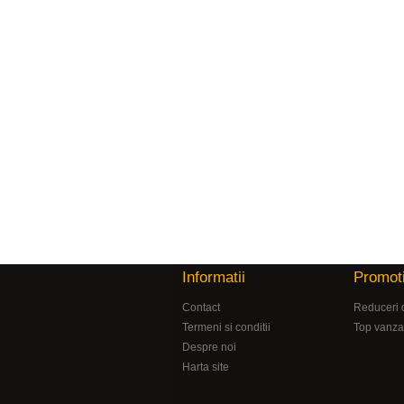
Informatii
Promoti
Contact
Reduceri 
Termeni si conditii
Top vanza
Despre noi
Harta site