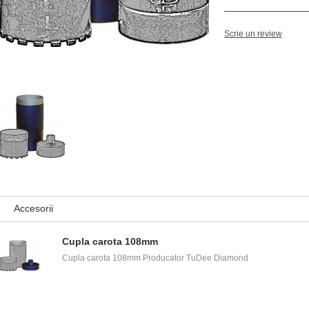
Scrie un review
Accesorii
Cupla carota 108mm
Cupla carota 108mm Producator TuDee Diamond