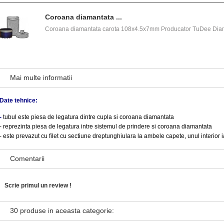
Coroana diamantata ...
Coroana diamantata carota 108x4.5x7mm Producator TuDee D
Mai multe informatii
Date tehnice:
-
tubul este piesa de legatura dintre cupla si coroana diamantata
- reprezinta piesa de legatura intre sistemul de prindere si coroana diamantata
- este prevazut cu filet cu sectiune dreptunghiulara la ambele capete, unul interior ia
Comentarii
Scrie primul un review !
30 produse in aceasta categorie: