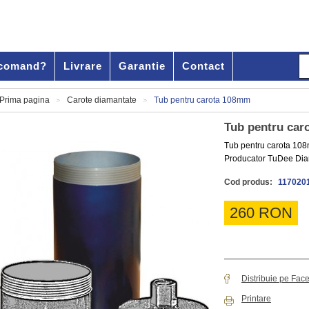
comand?
Livrare
Garantie
Contact
Prima pagina
Carote diamantate
Tub pentru carota 108mm
>
>
Tub pentru ca
Tub pentru carota 10
Producator TuDee D
Cod produs:
117020
260 RON
Distribuie pe Fac
Printare