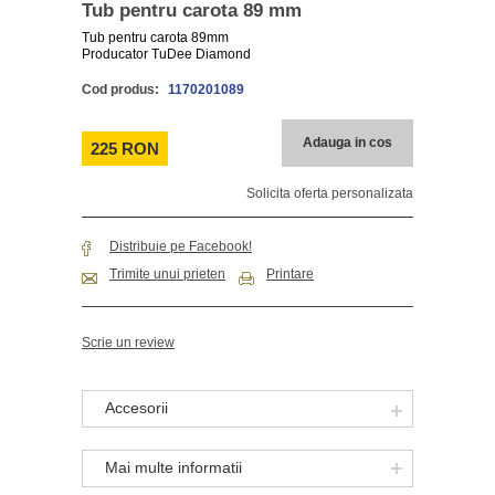
Tub pentru carota 89 mm
Tub pentru carota 89mm
Producator TuDee Diamond
Cod produs:
1170201089
Adauga in cos
225 RON
Solicita oferta personalizata
Distribuie pe Facebook!
Trimite unui prieten
Printare
Scrie un review
Accesorii
Mai multe informatii