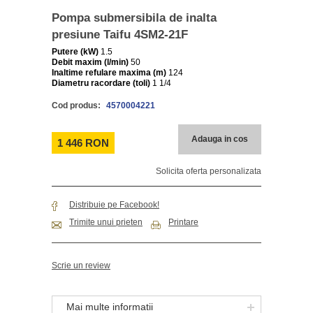
Pompa submersibila de inalta
presiune Taifu 4SM2-21F
Putere (kW)
1.5
Debit maxim (l/min)
50
Inaltime refulare maxima (m)
124
Diametru racordare (toli)
1
1/4
Cod produs:
4570004221
Adauga in cos
1 446 RON
Solicita oferta personalizata
Distribuie pe Facebook!
Trimite unui prieten
Printare
Scrie un review
Mai multe informatii