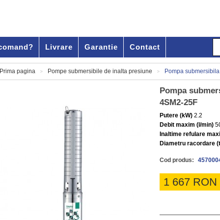
comand?
Livrare
Garantie
Contact
Prima pagina
Pompe submersibile de inalta presiune
Pompa submersibila 
>
>
Pompa submersi
4SM2-25F
Putere (kW)
2.2
Debit maxim (l/min)
5
Inaltime refulare max
Diametru racordare (t
Cod produs:
457000
1 667 RON