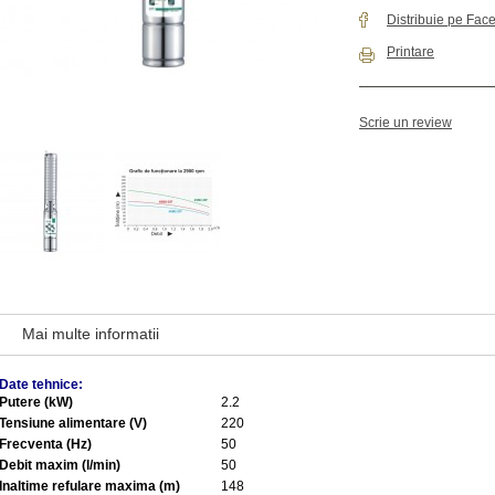
Distribuie pe Fac
Printare
Scrie un review
Mai multe informatii
Date tehnice:
Putere (kW)
2.2
Tensiune alimentare (V)
220
Frecventa (Hz)
50
Debit maxim (l/min)
50
Inaltime refulare maxima (m)
148