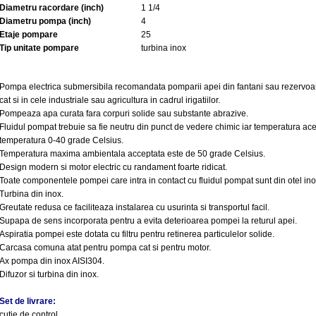
Diametru racordare (inch)
1 1/4
Diametru pompa (inch)
4
Etaje pompare
25
Tip unitate pompare
turbina inox
Pompa electrica submersibila recomandata pomparii apei din fantani sau rezervoare f
cat si in cele industriale sau agricultura in cadrul irigatiilor.
Pompeaza apa curata fara corpuri solide sau substante abrazive.
Fluidul pompat trebuie sa fie neutru din punct de vedere chimic iar temperatura ace
temperatura 0-40 grade Celsius.
Temperatura maxima ambientala acceptata este de 50 grade Celsius.
Design modern si motor electric cu randament foarte ridicat.
Toate componentele pompei care intra in contact cu fluidul pompat sunt din otel ino
Turbina din inox.
Greutate redusa ce faciliteaza instalarea cu usurinta si transportul facil.
Supapa de sens incorporata pentru a evita deterioarea pompei la returul apei.
Aspiratia pompei este dotata cu filtru pentru retinerea particulelor solide.
Carcasa comuna atat pentru pompa cat si pentru motor.
Ax pompa din inox AISI304.
Difuzor si turbina din inox.
Set de livrare:
cutie de control