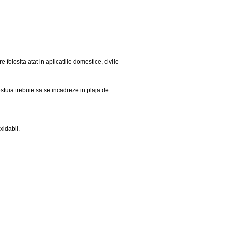
olosita atat in aplicatiile domestice, civile
stuia trebuie sa se incadreze in plaja de
xidabil.