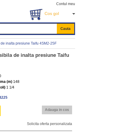
Contul meu
Cos gol
Cauta
de inalta presiune Taifu 4SM2-25F
bila de inalta presiune Taifu
0
ima (m)
148
oli)
1
1/4
4225
Adauga in cos
Solicita oferta personalizata