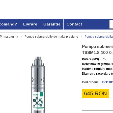
comand?
Livrare
Garantie
Contact
Prima pagina
Pompe submersibile de inalta presiune
Pompa submersibila 
>
>
Pompa submersi
TSSM1.8-100-0.
Putere (kW)
0.75
Debit maxim (l/min)
3
Inaltime refulare max
Diametru racordare (t
Cod produs:
453118
645 RON