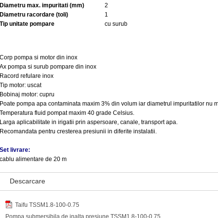
Diametru max. impuritati (mm)
2
Diametru racordare (toli)
1
Tip unitate pompare
cu surub
Corp pompa si motor din inox
Ax pompa si surub pompare din inox
Racord refulare inox
Tip motor: uscat
Bobinaj motor: cupru
Poate pompa apa contaminata maxim 3% din volum iar diametrul impuritatilor nu 
Temperatura fluid pompat maxim 40 grade Celsius.
Larga aplicabilitate in irigatii prin aspersoare, canale, transport apa.
Recomandata pentru cresterea presiunii in diferite instalatii.
Set livrare:
cablu alimentare de 20 m
Descarcare
Taifu TSSM1.8-100-0.75
Pompa submersibila de inalta presiune TSSM1.8-100-0.75