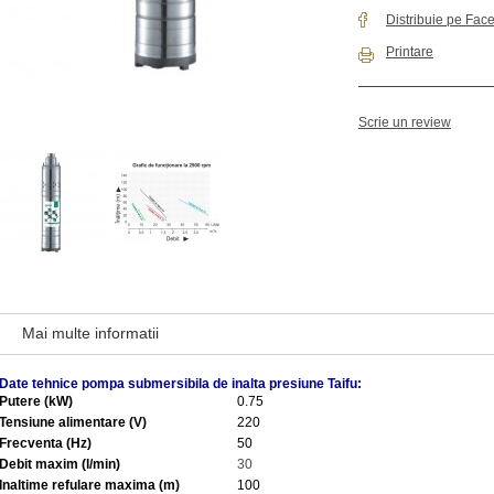
Distribuie pe Fac
Printare
Scrie un review
Mai multe informatii
Date tehnice pompa submersibila de inalta presiune Taifu:
Putere (kW)
0.75
Tensiune alimentare (V)
220
Frecventa (Hz)
50
Debit maxim (l/min)
30
Inaltime refulare maxima (m)
100