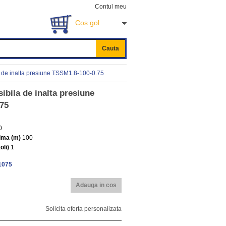
Contul meu
Cos gol
Cauta
de inalta presiune TSSM1.8-100-0.75
bila de inalta presiune
75
0
ima (m)
100
oli)
1
1075
Adauga in cos
Solicita oferta personalizata