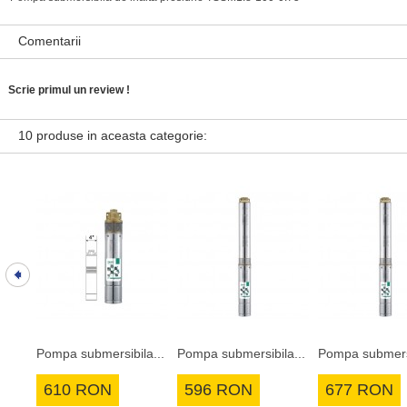
Comentarii
Scrie primul un review !
10 produse in aceasta categorie:
Pompa submersibila...
Pompa submersibila...
Pompa submersi
610 RON
596 RON
677 RON