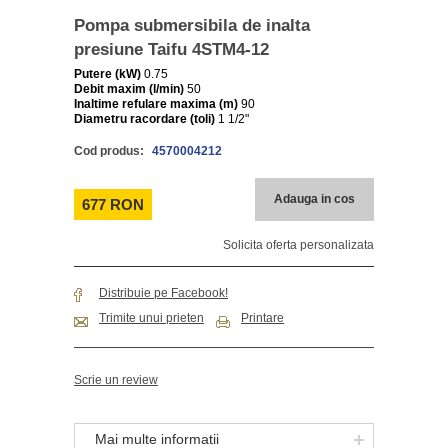
Pompa submersibila de inalta
presiune Taifu 4STM4-12
Putere (kW)
0.75
Debit maxim (l/min)
50
Inaltime refulare maxima (m)
90
Diametru racordare (toli)
1 1/2"
Cod produs:
4570004212
Adauga in cos
677 RON
Solicita oferta personalizata
Distribuie pe Facebook!
Trimite unui prieten
Printare
Scrie un review
Mai multe informatii