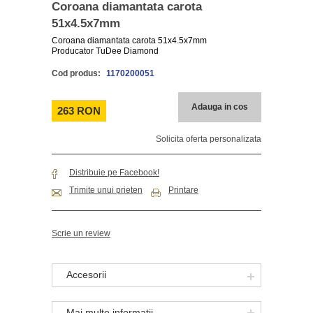
Coroana diamantata carota
51x4.5x7mm
Coroana diamantata carota 51x4.5x7mm
Producator TuDee Diamond
Cod produs:
1170200051
Adauga in cos
263 RON
Solicita oferta personalizata
Distribuie pe Facebook!
Trimite unui prieten
Printare
Scrie un review
Accesorii
Mai multe informatii