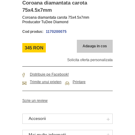
Coroana diamantata carota
75x4.5x7mm
Coroana diamantata carota 75x4.5x7mm
Producator TuDee Diamond
Cod produs:
1170200075
Adauga in cos
345 RON
Solicita oferta personalizata
Distribuie pe Facebook!
Trimite unui prieten
Printare
Scrie un review
Accesorii
Mai multe informatii